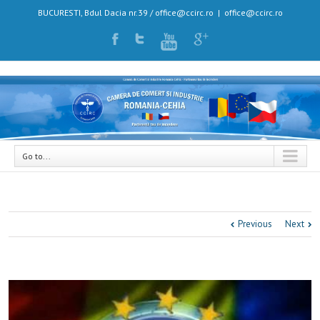
BUCURESTI, Bdul Dacia nr.39 / office@ccirc.ro
|
office@ccirc.ro
Go to...
Previous
Next