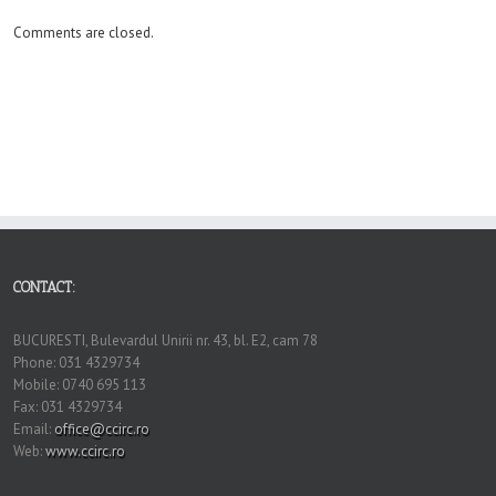
Comments are closed.
CONTACT:
BUCURESTI, Bulevardul Unirii nr. 43, bl. E2, cam 78
Phone: 031 4329734
Mobile: 0740 695 113
Fax: 031 4329734
Email:
office@ccirc.ro
Web:
www.ccirc.ro