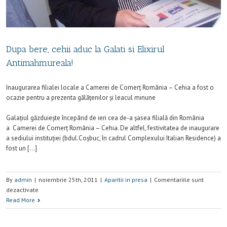
Dupa bere, cehii aduc la Galati si Elixirul
Antimahmureala!
Inaugurarea filialei locale a Camerei de Comerț România – Cehia a fost o
ocazie pentru a prezenta gălățenilor și leacul minune
Galațiul găzduiește începând de ieri cea de-a șasea filială din România
a Camerei de Comerț România – Cehia. De altfel, festivitatea de inaugurare
a sediului instituției (bdul.Coșbuc, în cadrul Complexului Italian Residence) a
fost un […]
By
admin
|
noiembrie 25th, 2011
|
Aparitii in presa
|
Comentariile sunt
dezactivate
Read More