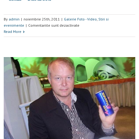
By
admin
|
noiembrie 25th, 2011
|
Galerie Foto - Video
,
Stiri si
evenimente
|
Comentariile sunt dezactivate
Read More