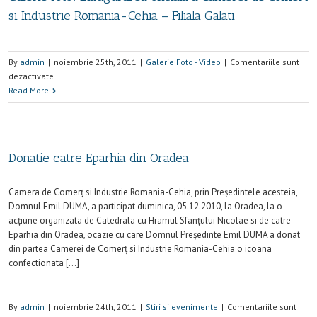
si Industrie Romania-Cehia – Filiala Galati
By
admin
|
noiembrie 25th, 2011
|
Galerie Foto - Video
|
Comentariile sunt
dezactivate
Read More
Donatie catre Eparhia din Oradea
Camera de Comerţ si Industrie Romania-Cehia, prin Preşedintele acesteia,
Domnul Emil DUMA, a participat duminica, 05.12.2010, la Oradea, la o
acţiune organizata de Catedrala cu Hramul Sfanţului Nicolae si de catre
Eparhia din Oradea, ocazie cu care Domnul Preşedinte Emil DUMA a donat
din partea Camerei de Comerţ si Industrie Romania-Cehia o icoana
confectionata […]
By
admin
|
noiembrie 24th, 2011
|
Stiri si evenimente
|
Comentariile sunt