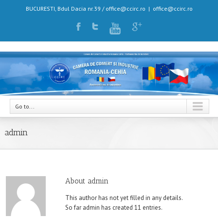
BUCURESTI, Bdul Dacia nr.39 / office@ccirc.ro
|
office@ccirc.ro
Go to...
admin
About
admin
This author has not yet filled in any details.
So far admin has created 11 entries.