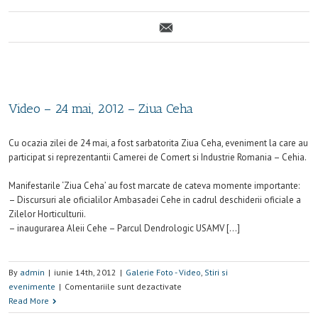
Video – 24 mai, 2012 – Ziua Ceha
Cu ocazia zilei de 24 mai, a fost sarbatorita Ziua Ceha, eveniment la care au
participat si reprezentantii Camerei de Comert si Industrie Romania – Cehia.
Manifestarile ‘Ziua Ceha’ au fost marcate de cateva momente importante:
– Discursuri ale oficialilor Ambasadei Cehe in cadrul deschiderii oficiale a
Zilelor Horticulturii.
– inaugurarea Aleii Cehe – Parcul Dendrologic USAMV […]
By
admin
|
iunie 14th, 2012
|
Galerie Foto - Video
,
Stiri si
evenimente
|
Comentariile sunt dezactivate
Read More