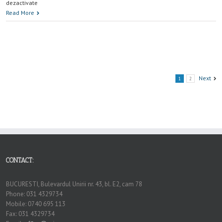
dezactivate
Read More
Next
1
2
CONTACT:
BUCURESTI, Bulevardul Unirii nr. 43, bl. E2, cam 78
Phone: 031 4329734
Mobile: 0740 695 113
Fax: 031 4329734