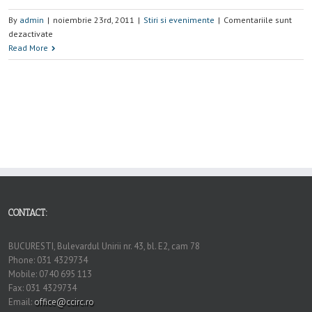
By
admin
|
noiembrie 23rd, 2011
|
Stiri si evenimente
|
Comentariile sunt
dezactivate
Read More
CONTACT:
BUCURESTI, Bulevardul Unirii nr. 43, bl. E2, cam 78
Phone: 031 4329734
Mobile: 0740 695 113
Fax: 031 4329734
Email:
office@ccirc.ro